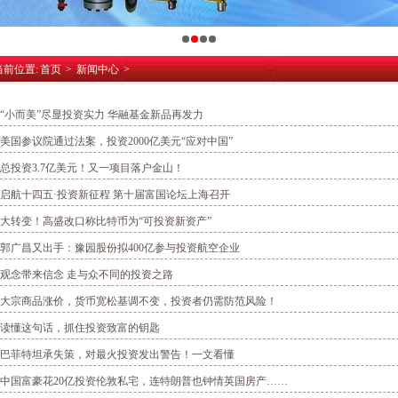
当前位置:
首页
>
新闻中心
>
“小而美”尽显投资实力 华融基金新品再发力
美国参议院通过法案，投资2000亿美元“应对中国”
总投资3.7亿美元！又一项目落户金山！
启航十四五·投资新征程 第十届富国论坛上海召开
大转变！高盛改口称比特币为“可投资新资产”
郭广昌又出手：豫园股份拟400亿参与投资航空企业
观念带来信念 走与众不同的投资之路
大宗商品涨价，货币宽松基调不变，投资者仍需防范风险！
读懂这句话，抓住投资致富的钥匙
巴菲特坦承失策，对最火投资发出警告！一文看懂
中国富豪花20亿投资伦敦私宅，连特朗普也钟情英国房产……