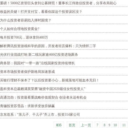
重磅！5000亿资管巨头拿到公募牌照！董事长江伟致信投资者，分享布局初心
收益的关键！打开支付宝，看看你踩这个投资误区没？
为什么投资者容易陷入择时困境？
个人如何合理地投资黄金?
每月投资700元，退休拿到400万
解析腾讯投资游戏科学的原因，开发者坦言爆料：只为情怀二字
光伏行业混战打响 新二线玩家逾460亿投资进场厮杀
商务部：我国对“一带一路”沿线国家投资持续增长
资本市场投资者保护新格局加速形成
买银行理财不保本了？以后投资要小心，新规落地可能血本无归！
盈科资本总裁赖满英荣膺“融资中国2020最佳女性投资人”
高通沈劲：投资最看重战略价值观契合 创业者永远有机会
青骊投资苏雪晶：求新求变放弃躺赢
京东造系：“亲儿子、干儿子”齐上市，投资314家公司
835
首页
上一页
7
8
9
10
11