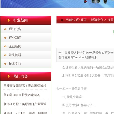
当前位置:
>
>
首页
新闻中心
行业
行业新闻
通知公告
行业新闻
企业新闻
全世界投资人最关注的一场盛会如期到来！
常见问题
答伯克希尔&middot;哈撒韦股
技术支持
全世界投资人最关注的一场盛会如期
北京时间5月2日凌晨1点30分，“巴
热门内容
三箭齐发攀新高！青岛啤酒掀起
去年卖出一些苹果股票
2020首批投资建设新热潮
鼓励外商在京投资养老机构
“可能是个错误”
新锦江月报：美原油日产量逼近
即使是“股神”也会犯错！
千一大关，油价整体看多
新锦江：2.7油价三连跌，但美原
关于投资者提出卖出苹果股票一事，巴