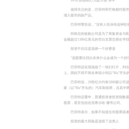
SPAC的投机行为是市场“杀手”
值得关注的是，巴菲特和芒格都对股市
涌入股市的副产品。
巴菲特警告说，“没有人告诉你这种狂
特殊目的收购公司是为了筹集资金与私人公
金额超过1380亿美元的空白支票交易在寻
投资不仅仅是选择一个好赛道
“选股要比找出未来什么会成为一个好
巴菲特还在现场放了一张幻灯片，列出
上。因此不得不将名单缩小到以“Ma”开
巴菲特说，20世纪大约有2000家公
家（以“Ma”开头的）汽车制造商，且其中
巴菲特还重申，普通投资者投资指数基
股票，甚至包括伯克希尔哈·撒韦公司。
巴菲特表示，如果不知道任何股票或者
投资的最大风险是选错了这类人