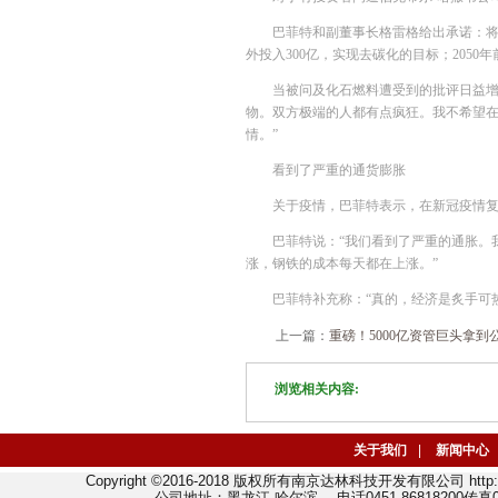
巴菲特和副董事长格雷格给出承诺：将投
外投入300亿，实现去碳化的目标；2050年
当被问及化石燃料遭受到的批评日益增
物。双方极端的人都有点疯狂。我不希望
情。”
看到了严重的通货膨胀
关于疫情，巴菲特表示，在新冠疫情
巴菲特说：“我们看到了严重的通胀。
涨，钢铁的成本每天都在上涨。”
巴菲特补充称：“真的，经济是炙手可
上一篇：
重磅！5000亿资管巨头拿
浏览相关内容:
关于我们
|
新闻中心
Copyright ©2016-2018 版权所有南京达林科技开发有限公司 http://w
公司地址：黑龙江 哈尔滨 电话0451-86818200传真045