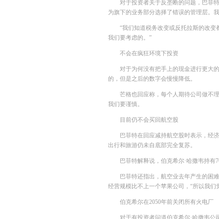
对于投资者关于反垄断的问题，巴菲特
为旗下的业务部分选择了错误的管理层。
“我们知道税务改变或反托拉斯的改变
我们要考虑的。”
不会在疯狂环境下投资
对于为何没有把手上的现金进行更大的
的，但是之后的数字会慢慢降低。
芒格也回应称，每个人期待公司做不
我们要谨慎。
目前仍不会买回航空股
巴菲特在回应减持航空股时表示，经
出行和旅游仍未自底部完全复苏。
巴菲特解释说，伯克希尔·哈撒韦持有7
巴菲特还指出，航空业去年产生的困难
经营规模比不上一个苹果公司，“所以我们
伯克希尔在2050年前关闭所有火电厂
对于有投资者问道伯克希尔·哈撒韦公