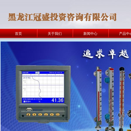
首页
关于我们
新闻中心
产品中