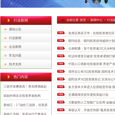
当前位置:
首页
>
新闻中心
>
行业
行业新闻
通知公告
老虎证券巫天华：在线投资者社区
行业新闻
朗玛信息：朗玛投资咨询减持计划
企业新闻
云南昭通：首个投资逾2亿元乡村
常见问题
时达转债首日破发 投资者谨慎打
中国人口老龄化快速发展 养老产
技术支持
涨停后公布5亿投资风险 国民技术
热门内容
国民技术5亿投资蒸发记 京深办公
三箭齐发攀新高！青岛啤酒掀起
多方资本大举进入住房租赁市场 
2020首批投资建设新热潮
交通精准扶贫年度投资超计划
鼓励外商在京投资养老机构
大数据和人工智能广泛应用 金融
新锦江：2.7油价三连跌，但美原
再获认可，升值空间获“最具投资潜
油期货多空仍未见分晓
新锦江月报：美原油日产量逼近