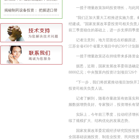
油期货多空仍未见分晓
一揽子增量政策加码投资增长，与此同
揭秘制药设备投资： 把握进口替
“我们正加大重大工程推进实施力度。截至
代和产业整合机会
经建成。”国家发展改革委投资司相关负责
前三季度稳住的基础上，进一步支撑四季
记者注意到，地方层面也在积极跟进
江苏全省450个省重大项目中的230个计
一揽子增量政策还在持续带来多路资
据悉，近期，国家发展改革委筛选确定了
8800亿元；中央预算内投资计划项目526个
“下一步，我们将抓紧推动项目加快开
投资司相关负责人说。
记者了解到，随着存量政策有效落实和
频数据增势良好。专家预计，投资增长有
实际上，今年前三季度，拉动经济增长传
续了规模扩大、结构优化的发展态势。
国家发展改革委宏观经济研究院投资所
全国基础设施投资、制造业投资、民间投