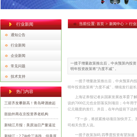
当前位置:
>
>
首页
新闻中心
行业
行业新闻
通知公告
行业新闻
企业新闻
一揽子增量政策推出后，中央预算内投资
常见问题
明年投资政策将“力度不减”，
技术支持
一揽子增量政策推出后，中央预算内
明年投资政策将“力度不减”，继续发行超
热门内容
上海证券报记者从国家发展改革委了解
三箭齐发攀新高！青岛啤酒掀起
设的7000亿元也全部落实到项目；今年用于
亿元额度的发行。并且，在年内提前下达的明
2020首批投资建设新热潮
鼓励外商在京投资养老机构
“下一步，将抓紧推动项目加快开工、
新锦江月报：美原油日产量逼近
司相关负责人说。
千一大关，油价整体看多
一揽子政策加码 四季度投资有望加速
新锦江：2.7油价三连跌，但美原