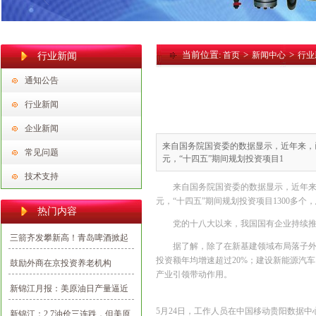
当前位置:
>
>
首页
新闻中心
行业
行业新闻
通知公告
行业新闻
企业新闻
来自国务院国资委的数据显示，近年来，已有
常见问题
元，“十四五”期间规划投资项目1
技术支持
来自国务院国资委的数据显示，近年来，
元，“十四五”期间规划投资项目1300多个
热门内容
党的十八大以来，我国国有企业持续
三箭齐发攀新高！青岛啤酒掀起
据了解，除了在新基建领域布局落子外
2020首批投资建设新热潮
投资额年均增速超过20%；建设新能源汽
鼓励外商在京投资养老机构
产业引领带动作用。
新锦江月报：美原油日产量逼近
千一大关，油价整体看多
5月24日，工作人员在中国移动贵阳数据中
新锦江：2.7油价三连跌，但美原