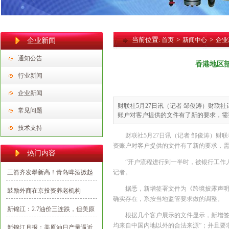
当前位置:
>
>
首页
新闻中心
企业
企业新闻
通知公告
香港地区
行业新闻
企业新闻
财联社5月27日讯（记者 邹俊涛）财联
常见问题
账户对客户提供的文件有了新的要求，需
技术支持
财联社5月27日讯（记者 邹俊涛）
资账户对客户提供的文件有了新的要求，
热门内容
“开户流程进行到一半时，被银行工作
三箭齐发攀新高！青岛啤酒掀起
记者。
2020首批投资建设新热潮
据悉，新增签署文件为《跨境披露声
鼓励外商在京投资养老机构
确实存在，系按当地监管要求做的调整。
新锦江：2.7油价三连跌，但美原
根据几个客户展示的文件显示，新增签
油期货多空仍未见分晓
均来自中国内地以外的合法来源”；并且要
新锦江月报：美原油日产量逼近